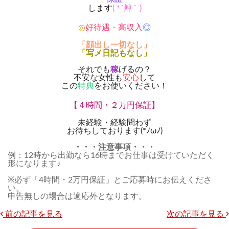
します
( *´艸｀)
◎
好待遇
・
高収入
◎
「顔出し一切なし」
「写メ日記もなし」
それでも
稼
げるの？
不安な女性も
安心
して
この
特典
をお使いください！
【４時間・２万円保証】
未経験・経験問わず
お待ちしております(*ﾉωﾉ)
・・・注意事項・・・
例：12時から出勤なら16時までお仕事は受けていただく
形になります♪
※必ず「4時間・2万円保証」とご応募時にお伝えくださ
い。
申告無しの場合は適応外となります。
前の記事を見る
次の記事を見る